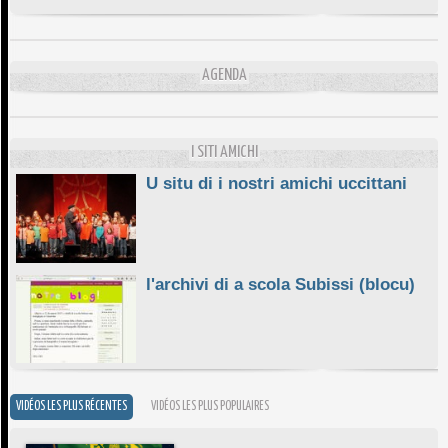
DA SCIMULÌ
10/06/2026
L'ESSENZIALE CHÌ GHJÈ
AGENDA
10/06/2026
E STELLE DI BASTIA
10/06/2026
I SITI AMICHI
U situ di i nostri amichi uccittani
l'archivi di a scola Subissi (blocu)
VIDÉOS LES PLUS RÉCENTES
VIDÉOS LES PLUS POPULAIRES