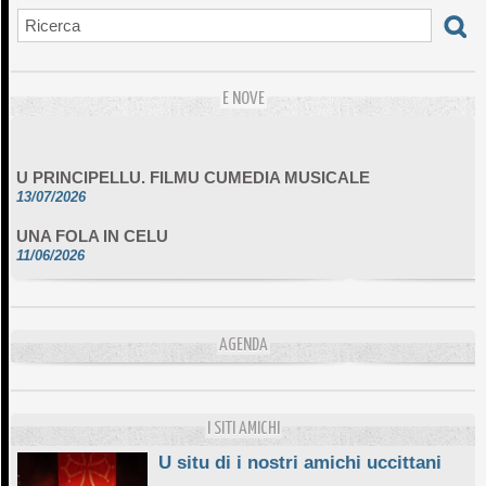
E NOVE
U PRINCIPELLU. FILMU CUMEDIA MUSICALE
13/07/2026
UNA FOLA IN CELU
11/06/2026
DA SCIMULÌ
10/06/2026
L'ESSENZIALE CHÌ GHJÈ
AGENDA
10/06/2026
E STELLE DI BASTIA
10/06/2026
I SITI AMICHI
U situ di i nostri amichi uccittani