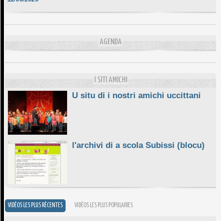
DA SCIMULÌ
10/06/2026
L'ESSENZIALE CHÌ GHJÈ
AGENDA
10/06/2026
E STELLE DI BASTIA
10/06/2026
I SITI AMICHI
U situ di i nostri amichi uccittani
l'archivi di a scola Subissi (blocu)
VIDÉOS LES PLUS RÉCENTES
VIDÉOS LES PLUS POPULAIRES