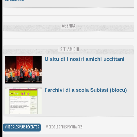
DA SCIMULÌ
10/06/2026
L'ESSENZIALE CHÌ GHJÈ
AGENDA
10/06/2026
E STELLE DI BASTIA
10/06/2026
I SITI AMICHI
U situ di i nostri amichi uccittani
l'archivi di a scola Subissi (blocu)
VIDÉOS LES PLUS RÉCENTES
VIDÉOS LES PLUS POPULAIRES