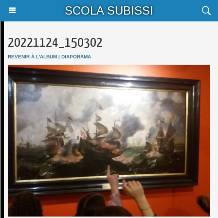
SCOLA SUBISSI
20221124_150302
REVENIR À L'ALBUM
|
DIAPORAMA