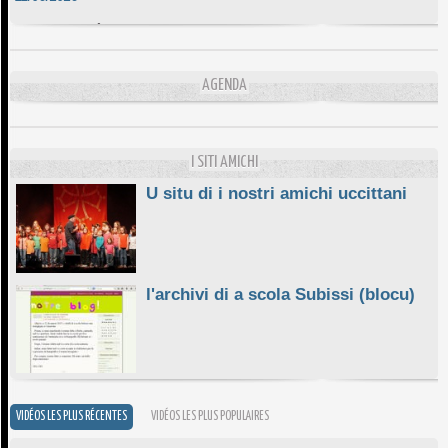
DA SCIMULÌ
10/06/2026
L'ESSENZIALE CHÌ GHJÈ
AGENDA
10/06/2026
E STELLE DI BASTIA
10/06/2026
I SITI AMICHI
U situ di i nostri amichi uccittani
l'archivi di a scola Subissi (blocu)
VIDÉOS LES PLUS RÉCENTES
VIDÉOS LES PLUS POPULAIRES