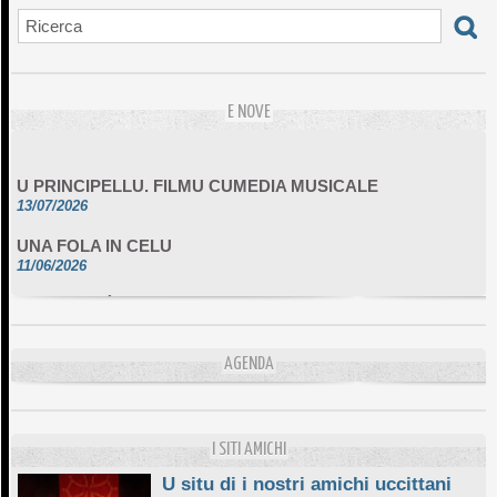
E NOVE
U PRINCIPELLU. FILMU CUMEDIA MUSICALE
13/07/2026
UNA FOLA IN CELU
11/06/2026
DA SCIMULÌ
10/06/2026
L'ESSENZIALE CHÌ GHJÈ
AGENDA
10/06/2026
E STELLE DI BASTIA
10/06/2026
I SITI AMICHI
U situ di i nostri amichi uccittani