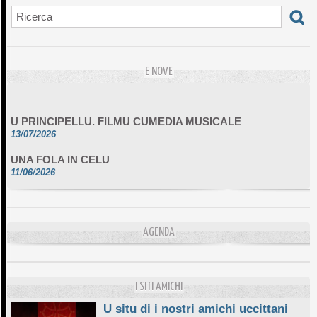
E NOVE
U PRINCIPELLU. FILMU CUMEDIA MUSICALE
13/07/2026
UNA FOLA IN CELU
11/06/2026
DA SCIMULÌ
10/06/2026
L'ESSENZIALE CHÌ GHJÈ
AGENDA
10/06/2026
E STELLE DI BASTIA
10/06/2026
I SITI AMICHI
U situ di i nostri amichi uccittani