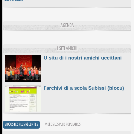
DA SCIMULÌ
10/06/2026
L'ESSENZIALE CHÌ GHJÈ
AGENDA
10/06/2026
E STELLE DI BASTIA
10/06/2026
I SITI AMICHI
U situ di i nostri amichi uccittani
l'archivi di a scola Subissi (blocu)
VIDÉOS LES PLUS RÉCENTES
VIDÉOS LES PLUS POPULAIRES