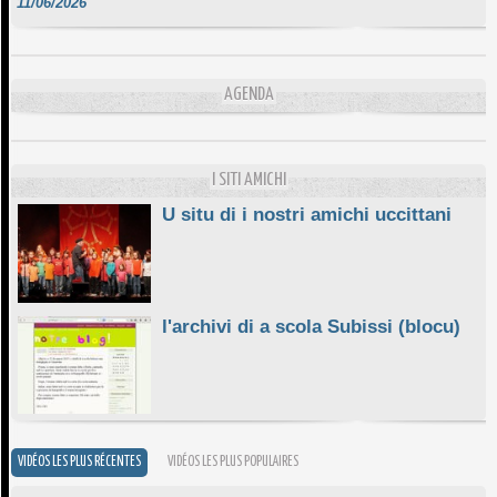
DA SCIMULÌ
10/06/2026
L'ESSENZIALE CHÌ GHJÈ
AGENDA
10/06/2026
E STELLE DI BASTIA
10/06/2026
I SITI AMICHI
U situ di i nostri amichi uccittani
l'archivi di a scola Subissi (blocu)
VIDÉOS LES PLUS RÉCENTES
VIDÉOS LES PLUS POPULAIRES