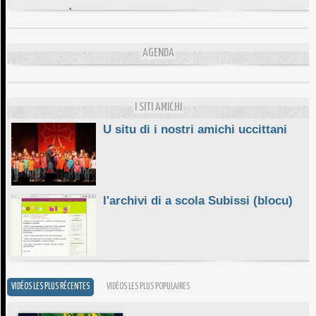
DA SCIMULÌ
10/06/2026
L'ESSENZIALE CHÌ GHJÈ
AGENDA
10/06/2026
E STELLE DI BASTIA
10/06/2026
I SITI AMICHI
U situ di i nostri amichi uccittani
l'archivi di a scola Subissi (blocu)
VIDÉOS LES PLUS RÉCENTES
VIDÉOS LES PLUS POPULAIRES