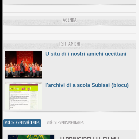
DA SCIMULÌ
10/06/2026
AGENDA
L'ESSENZIALE CHÌ GHJÈ
10/06/2026
E STELLE DI BASTIA
10/06/2026
I SITI AMICHI
U situ di i nostri amichi uccittani
l'archivi di a scola Subissi (blocu)
VIDÉOS LES PLUS RÉCENTES
VIDÉOS LES PLUS POPULAIRES