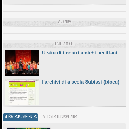
DA SCIMULÌ
10/06/2026
L'ESSENZIALE CHÌ GHJÈ
AGENDA
10/06/2026
E STELLE DI BASTIA
10/06/2026
I SITI AMICHI
U situ di i nostri amichi uccittani
l'archivi di a scola Subissi (blocu)
VIDÉOS LES PLUS RÉCENTES
VIDÉOS LES PLUS POPULAIRES