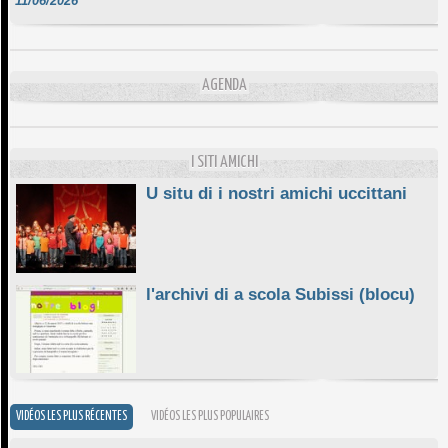
DA SCIMULÌ
10/06/2026
L'ESSENZIALE CHÌ GHJÈ
AGENDA
10/06/2026
E STELLE DI BASTIA
10/06/2026
I SITI AMICHI
U situ di i nostri amichi uccittani
l'archivi di a scola Subissi (blocu)
VIDÉOS LES PLUS RÉCENTES
VIDÉOS LES PLUS POPULAIRES