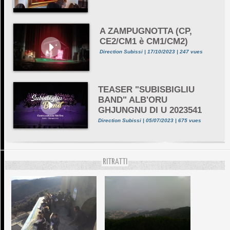
A ZAMPUGNOTTA (CP,
CE2/CM1 è CM1/CM2)
Direction Subissi | 17/10/2023 | 247 vues
TEASER "SUBISBIGLIU
BAND" ALB'ORU
GHJUNGNU DI U 2023541
Direction Subissi | 05/07/2023 | 675 vues
RITRATTI