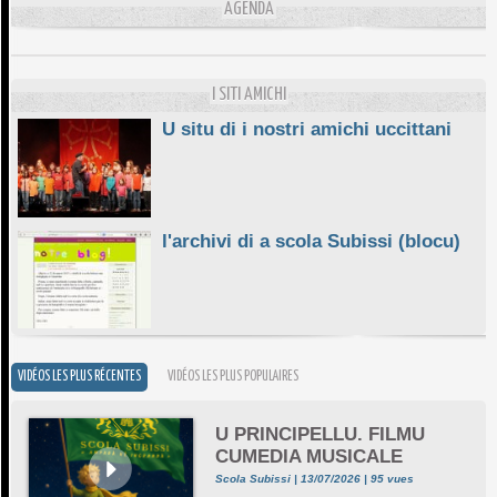
L'ESSENZIALE CHÌ GHJÈ
AGENDA
10/06/2026
E STELLE DI BASTIA
10/06/2026
I SITI AMICHI
U situ di i nostri amichi uccittani
l'archivi di a scola Subissi (blocu)
VIDÉOS LES PLUS RÉCENTES
VIDÉOS LES PLUS POPULAIRES
U PRINCIPELLU. FILMU
CUMEDIA MUSICALE
Scola Subissi | 13/07/2026 | 95 vues