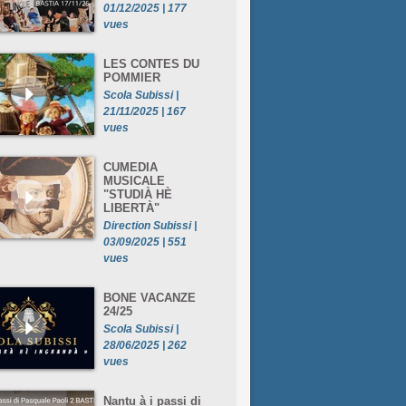
01/12/2025 | 177
vues
LES CONTES DU
POMMIER
Scola Subissi |
21/11/2025 | 167
vues
CUMEDIA
MUSICALE
"STUDIÀ HÈ
LIBERTÀ"
Direction Subissi |
03/09/2025 | 551
vues
BONE VACANZE
24/25
Scola Subissi |
28/06/2025 | 262
vues
Nantu à i passi di