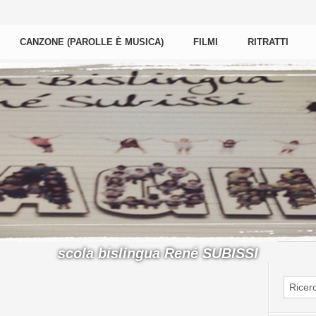
CANZONE (PAROLLE È MUSICA)
FILMI
RITRATTI
scola bislingua René SUBISSI