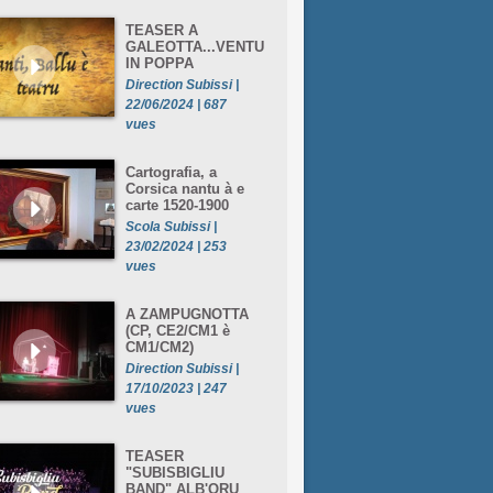
TEASER A
GALEOTTA...VENTU
IN POPPA
Direction Subissi |
22/06/2024 | 687
vues
Cartografia, a
Corsica nantu à e
carte 1520-1900
Scola Subissi |
23/02/2024 | 253
vues
A ZAMPUGNOTTA
(CP, CE2/CM1 è
CM1/CM2)
Direction Subissi |
17/10/2023 | 247
vues
TEASER
"SUBISBIGLIU
BAND" ALB'ORU