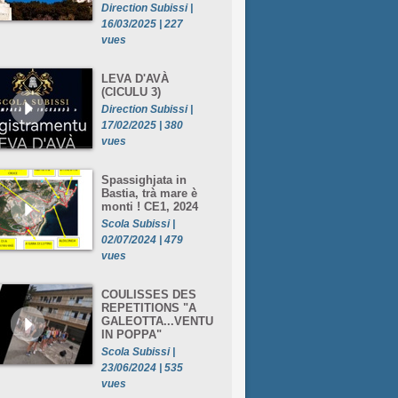
Direction Subissi |
16/03/2025 | 227
vues
LEVA D'AVÀ
(CICULU 3)
Direction Subissi |
17/02/2025 | 380
vues
Spassighjata in
Bastia, trà mare è
monti ! CE1, 2024
Scola Subissi |
02/07/2024 | 479
vues
COULISSES DES
REPETITIONS "A
GALEOTTA...VENTU
IN POPPA"
Scola Subissi |
23/06/2024 | 535
vues