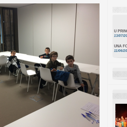
U PRI
13/07/2
UNA FO
11/06/2
DA SCI
10/06/2
L'ESSE
10/06/2
E STEL
10/06/2