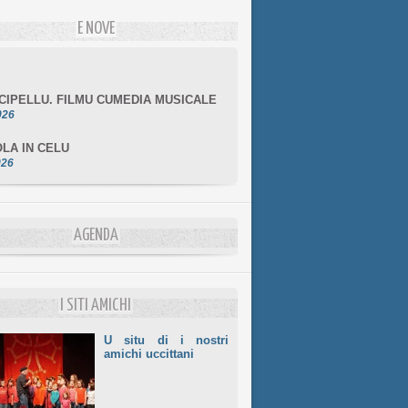
E NOVE
NCIPELLU. FILMU CUMEDIA MUSICALE
026
LA IN CELU
026
MULÌ
026
NZIALE CHÌ GHJÈ
AGENDA
026
LE DI BASTIA
026
I SITI AMICHI
U situ di i nostri
amichi uccittani