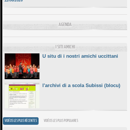
DA SCIMULÌ
10/06/2026
L'ESSENZIALE CHÌ GHJÈ
AGENDA
10/06/2026
E STELLE DI BASTIA
10/06/2026
I SITI AMICHI
U situ di i nostri amichi uccittani
l'archivi di a scola Subissi (blocu)
VIDÉOS LES PLUS RÉCENTES
VIDÉOS LES PLUS POPULAIRES