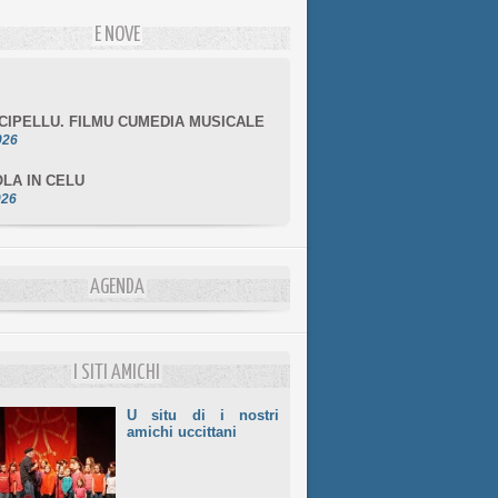
E NOVE
NCIPELLU. FILMU CUMEDIA MUSICALE
026
LA IN CELU
026
MULÌ
026
NZIALE CHÌ GHJÈ
AGENDA
026
LE DI BASTIA
026
I SITI AMICHI
U situ di i nostri
amichi uccittani