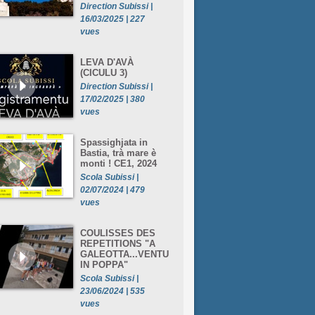
Direction Subissi |
16/03/2025 | 227
vues
LEVA D'AVÀ
(CICULU 3)
Direction Subissi |
17/02/2025 | 380
vues
Spassighjata in
Bastia, trà mare è
monti ! CE1, 2024
Scola Subissi |
02/07/2024 | 479
vues
COULISSES DES
REPETITIONS "A
GALEOTTA...VENTU
IN POPPA"
Scola Subissi |
23/06/2024 | 535
vues