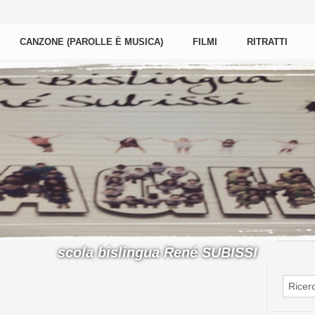
CANZONE (PAROLLE È MUSICA)
FILMI
RITRATTI
scola bislingua René SUBISSI