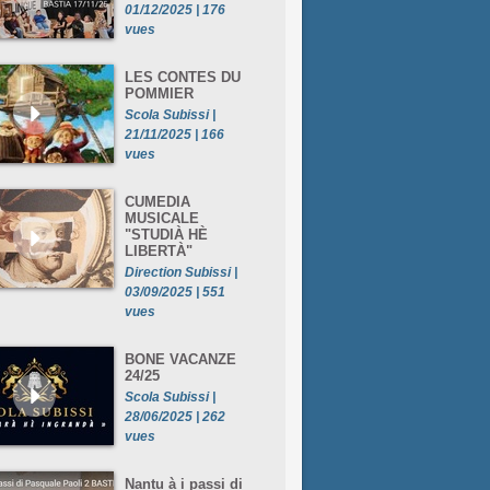
01/12/2025 | 176
vues
LES CONTES DU
POMMIER
Scola Subissi |
21/11/2025 | 166
vues
CUMEDIA
MUSICALE
"STUDIÀ HÈ
LIBERTÀ"
Direction Subissi |
03/09/2025 | 551
vues
BONE VACANZE
24/25
Scola Subissi |
28/06/2025 | 262
vues
Nantu à i passi di