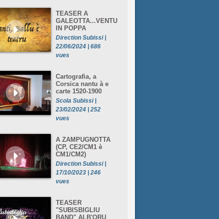
TEASER A
GALEOTTA...VENTU
IN POPPA
Direction Subissi |
22/06/2024 | 686
vues
Cartografia, a
Corsica nantu à e
carte 1520-1900
Scola Subissi |
23/02/2024 | 252
vues
A ZAMPUGNOTTA
(CP, CE2/CM1 è
CM1/CM2)
Direction Subissi |
17/10/2023 | 246
vues
TEASER
"SUBISBIGLIU
BAND" ALB'ORU