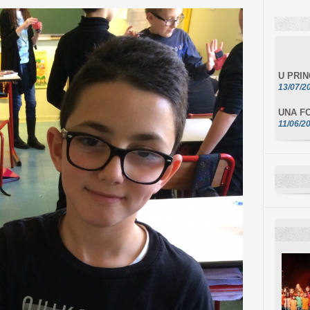
U PRI
13/07/2
UNA FO
11/06/2
DA SCI
10/06/2
L'ESSE
10/06/2
E STEL
10/06/2