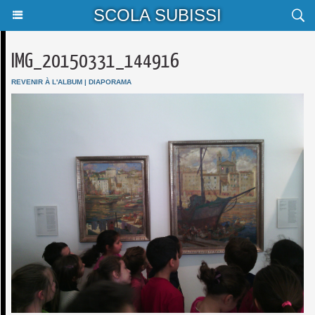
SCOLA SUBISSI
IMG_20150331_144916
REVENIR À L'ALBUM
|
DIAPORAMA