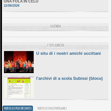
11/06/2026
DA SCIMULÌ
10/06/2026
L'ESSENZIALE CHÌ GHJÈ
AGENDA
10/06/2026
E STELLE DI BASTIA
10/06/2026
I SITI AMICHI
U situ di i nostri amichi uccittani
l'archivi di a scola Subissi (blocu)
VIDÉOS LES PLUS RÉCENTES
VIDÉOS LES PLUS POPULAIRES