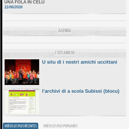
11/06/2026
DA SCIMULÌ
10/06/2026
L'ESSENZIALE CHÌ GHJÈ
AGENDA
10/06/2026
E STELLE DI BASTIA
10/06/2026
I SITI AMICHI
U situ di i nostri amichi uccittani
l'archivi di a scola Subissi (blocu)
VIDÉOS LES PLUS RÉCENTES
VIDÉOS LES PLUS POPULAIRES