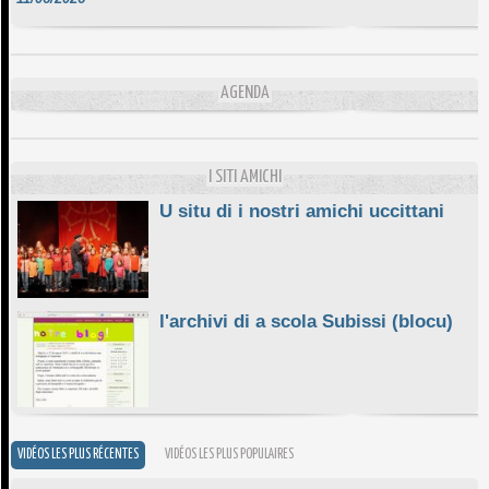
DA SCIMULÌ
10/06/2026
L'ESSENZIALE CHÌ GHJÈ
AGENDA
10/06/2026
E STELLE DI BASTIA
10/06/2026
I SITI AMICHI
U situ di i nostri amichi uccittani
l'archivi di a scola Subissi (blocu)
VIDÉOS LES PLUS RÉCENTES
VIDÉOS LES PLUS POPULAIRES