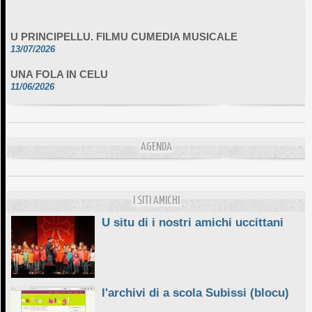
U PRINCIPELLU. FILMU CUMEDIA MUSICALE
13/07/2026
UNA FOLA IN CELU
11/06/2026
DA SCIMULÌ
10/06/2026
L'ESSENZIALE CHÌ GHJÈ
AGENDA
10/06/2026
E STELLE DI BASTIA
10/06/2026
I SITI AMICHI
U situ di i nostri amichi uccittani
l'archivi di a scola Subissi (blocu)