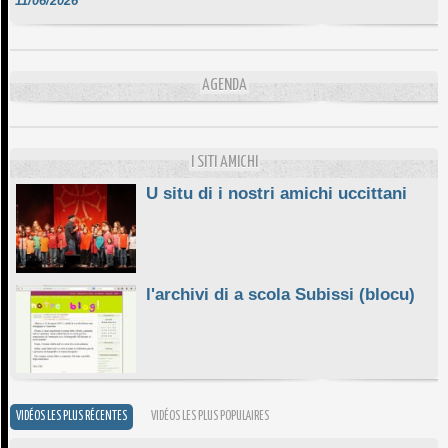
DA SCIMULÌ
10/06/2026
L'ESSENZIALE CHÌ GHJÈ
AGENDA
10/06/2026
E STELLE DI BASTIA
10/06/2026
I SITI AMICHI
U situ di i nostri amichi uccittani
l'archivi di a scola Subissi (blocu)
VIDÉOS LES PLUS RÉCENTES
VIDÉOS LES PLUS POPULAIRES