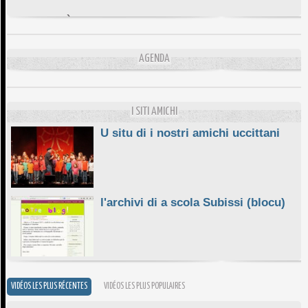
DA SCIMULÌ
10/06/2026
L'ESSENZIALE CHÌ GHJÈ
AGENDA
10/06/2026
E STELLE DI BASTIA
10/06/2026
I SITI AMICHI
U situ di i nostri amichi uccittani
l'archivi di a scola Subissi (blocu)
VIDÉOS LES PLUS RÉCENTES
VIDÉOS LES PLUS POPULAIRES