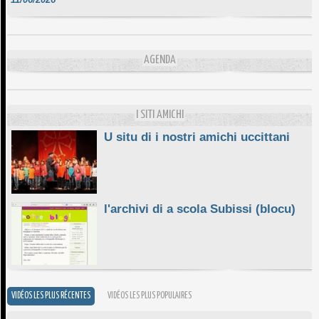
DA SCIMULÌ
10/06/2026
L'ESSENZIALE CHÌ GHJÈ
AGENDA
10/06/2026
E STELLE DI BASTIA
10/06/2026
I SITI AMICHI
U situ di i nostri amichi uccittani
l'archivi di a scola Subissi (blocu)
VIDÉOS LES PLUS RÉCENTES
VIDÉOS LES PLUS POPULAIRES