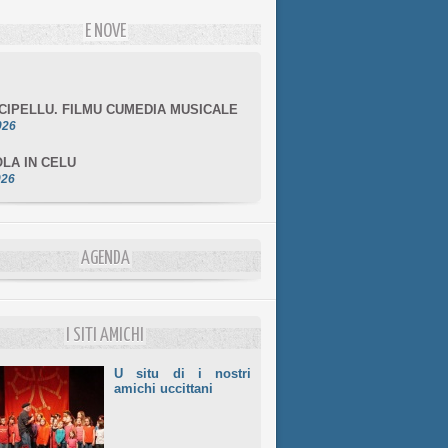
E NOVE
NCIPELLU. FILMU CUMEDIA MUSICALE
026
LA IN CELU
026
MULÌ
026
NZIALE CHÌ GHJÈ
AGENDA
026
LE DI BASTIA
026
I SITI AMICHI
U situ di i nostri
amichi uccittani