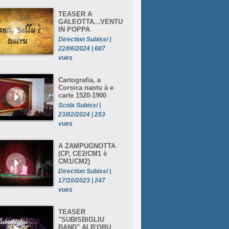
TEASER A
GALEOTTA...VENTU
IN POPPA
Direction Subissi |
22/06/2024 | 687
vues
Cartografia, a
Corsica nantu à e
carte 1520-1900
Scola Subissi |
23/02/2024 | 253
vues
A ZAMPUGNOTTA
(CP, CE2/CM1 è
CM1/CM2)
Direction Subissi |
17/10/2023 | 247
vues
TEASER
"SUBISBIGLIU
BAND" ALB'ORU