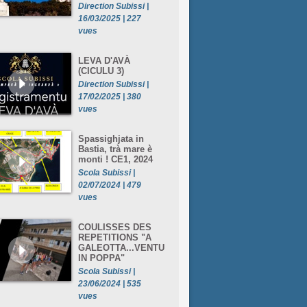
Direction Subissi |
16/03/2025 | 227
vues
LEVA D'AVÀ
(CICULU 3)
Direction Subissi |
17/02/2025 | 380
vues
Spassighjata in
Bastia, trà mare è
monti ! CE1, 2024
Scola Subissi |
02/07/2024 | 479
vues
COULISSES DES
REPETITIONS "A
GALEOTTA...VENTU
IN POPPA"
Scola Subissi |
23/06/2024 | 535
vues