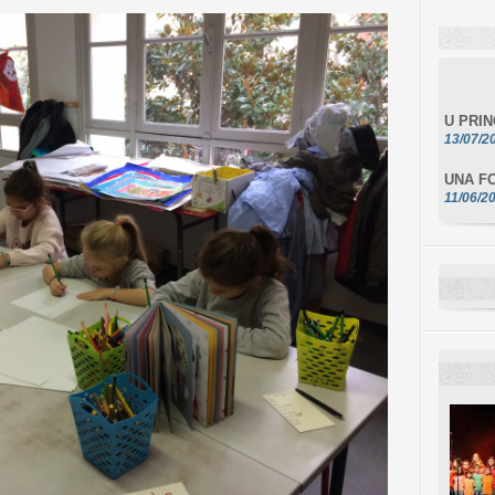
U PRI
13/07/2
UNA FO
11/06/2
DA SCI
10/06/2
L'ESSE
10/06/2
E STEL
10/06/2