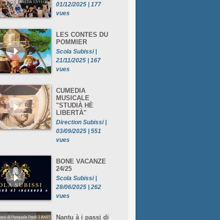
01/12/2025 | 177
vues
LES CONTES DU
POMMIER
Scola Subissi |
21/11/2025 | 167
vues
CUMEDIA
MUSICALE
"STUDIÀ HÈ
LIBERTÀ"
Direction Subissi |
03/09/2025 | 551
vues
BONE VACANZE
24/25
Scola Subissi |
28/06/2025 | 262
vues
Nantu à i passi di