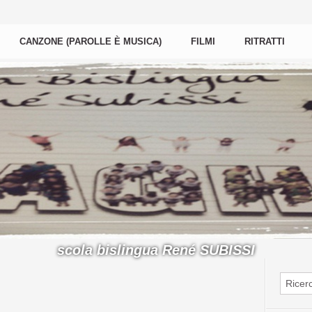
CANZONE (PAROLLE È MUSICA)
FILMI
RITRATTI
scola bislingua René SUBISSI