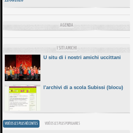
DA SCIMULÌ
10/06/2026
L'ESSENZIALE CHÌ GHJÈ
AGENDA
10/06/2026
E STELLE DI BASTIA
10/06/2026
I SITI AMICHI
U situ di i nostri amichi uccittani
l'archivi di a scola Subissi (blocu)
VIDÉOS LES PLUS RÉCENTES
VIDÉOS LES PLUS POPULAIRES