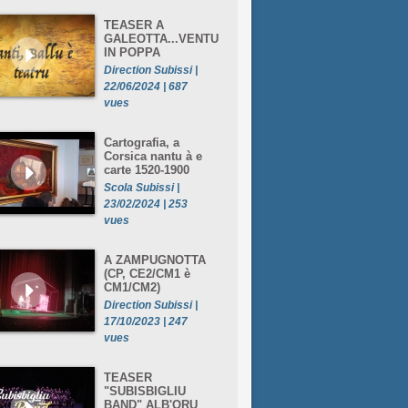
TEASER A
GALEOTTA...VENTU
IN POPPA
Direction Subissi |
22/06/2024 | 687
vues
Cartografia, a
Corsica nantu à e
carte 1520-1900
Scola Subissi |
23/02/2024 | 253
vues
A ZAMPUGNOTTA
(CP, CE2/CM1 è
CM1/CM2)
Direction Subissi |
17/10/2023 | 247
vues
TEASER
"SUBISBIGLIU
BAND" ALB'ORU