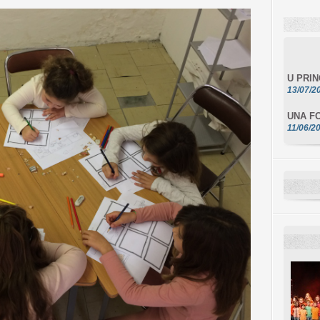
U PRI
13/07/2
UNA FO
11/06/2
DA SCI
10/06/2
L'ESSE
10/06/2
E STEL
10/06/2