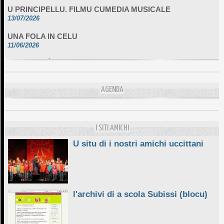
U PRINCIPELLU. FILMU CUMEDIA MUSICALE
13/07/2026
UNA FOLA IN CELU
11/06/2026
DA SCIMULÌ
10/06/2026
L'ESSENZIALE CHÌ GHJÈ
AGENDA
10/06/2026
E STELLE DI BASTIA
10/06/2026
I SITI AMICHI
U situ di i nostri amichi uccittani
l'archivi di a scola Subissi (blocu)