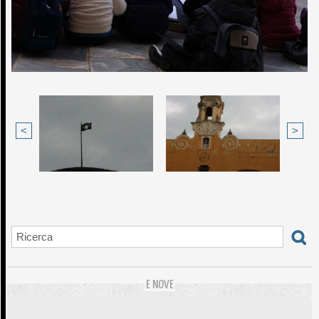
<
>
E NOVE