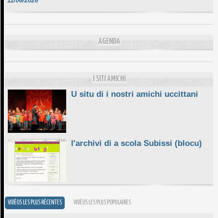
DA SCIMULÌ
10/06/2026
L'ESSENZIALE CHÌ GHJÈ
AGENDA
10/06/2026
E STELLE DI BASTIA
10/06/2026
I SITI AMICHI
U situ di i nostri amichi uccittani
l'archivi di a scola Subissi (blocu)
VIDÉOS LES PLUS RÉCENTES
VIDÉOS LES PLUS POPULAIRES