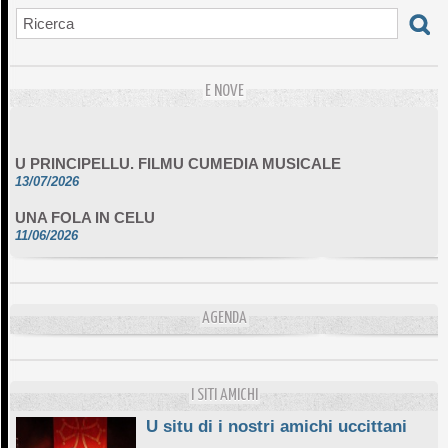
E NOVE
U PRINCIPELLU. FILMU CUMEDIA MUSICALE
13/07/2026
UNA FOLA IN CELU
11/06/2026
DA SCIMULÌ
10/06/2026
L'ESSENZIALE CHÌ GHJÈ
AGENDA
10/06/2026
E STELLE DI BASTIA
10/06/2026
I SITI AMICHI
U situ di i nostri amichi uccittani