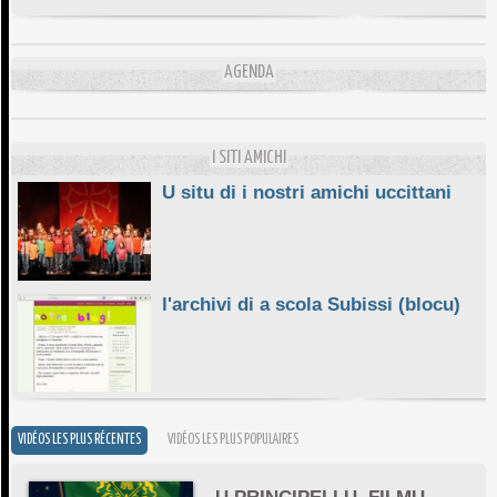
DA SCIMULÌ
10/06/2026
AGENDA
L'ESSENZIALE CHÌ GHJÈ
10/06/2026
E STELLE DI BASTIA
10/06/2026
I SITI AMICHI
U situ di i nostri amichi uccittani
l'archivi di a scola Subissi (blocu)
VIDÉOS LES PLUS RÉCENTES
VIDÉOS LES PLUS POPULAIRES