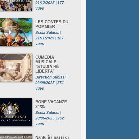
01/12/2025 | 177
vues
LES CONTES DU
POMMIER
Scola Subissi |
21/11/2025 | 167
vues
CUMEDIA
MUSICALE
"STUDIÀ HÈ
LIBERTÀ"
Direction Subissi |
03/09/2025 | 551
vues
BONE VACANZE
24/25
Scola Subissi |
28/06/2025 | 262
vues
Nantu à i passi di