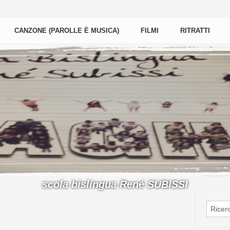
CANZONE (PAROLLE È MUSICA)
FILMI
RITRATTI
scola bislingua René SUBISSI