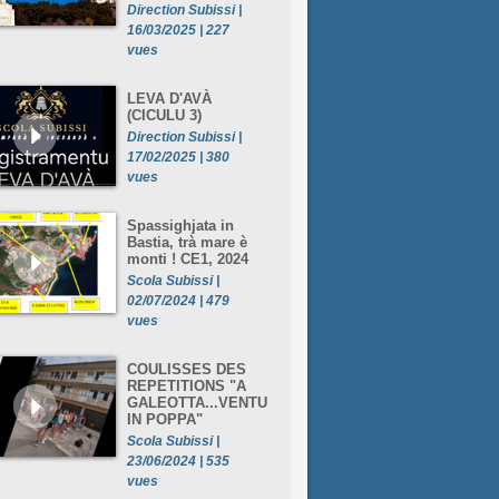
Direction Subissi |
16/03/2025 | 227
vues
LEVA D'AVÀ
(CICULU 3)
Direction Subissi |
17/02/2025 | 380
vues
Spassighjata in
Bastia, trà mare è
monti ! CE1, 2024
Scola Subissi |
02/07/2024 | 479
vues
COULISSES DES
REPETITIONS "A
GALEOTTA...VENTU
IN POPPA"
Scola Subissi |
23/06/2024 | 535
vues