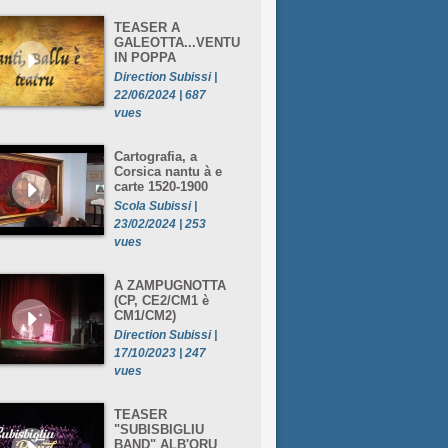
TEASER A
GALEOTTA...VENTU
IN POPPA
Direction Subissi |
22/06/2024 | 687
vues
Cartografia, a
Corsica nantu à e
carte 1520-1900
Scola Subissi |
23/02/2024 | 253
vues
A ZAMPUGNOTTA
(CP, CE2/CM1 è
CM1/CM2)
Direction Subissi |
17/10/2023 | 247
vues
TEASER
"SUBISBIGLIU
BAND" ALB'ORU