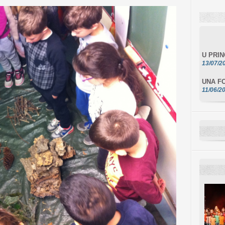
U PRI
13/07/2
UNA FO
11/06/2
DA SCI
10/06/2
L'ESSE
10/06/2
E STEL
10/06/2