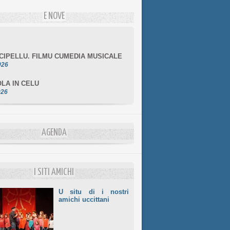
E NOVE
NCIPELLU. FILMU CUMEDIA MUSICALE
026
LA IN CELU
026
MULÌ
026
NZIALE CHÌ GHJÈ
AGENDA
026
LE DI BASTIA
026
I SITI AMICHI
U situ di i nostri
amichi uccittani