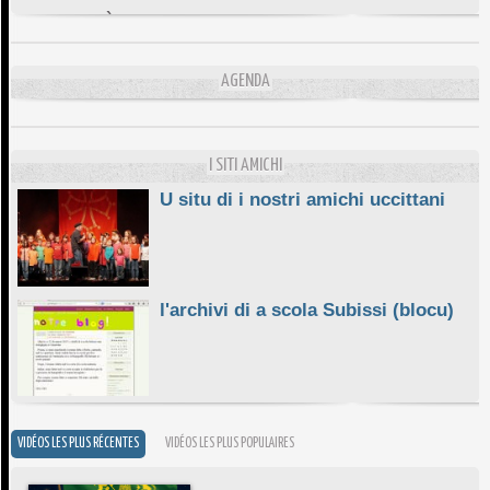
DA SCIMULÌ
10/06/2026
L'ESSENZIALE CHÌ GHJÈ
AGENDA
10/06/2026
E STELLE DI BASTIA
10/06/2026
I SITI AMICHI
U situ di i nostri amichi uccittani
l'archivi di a scola Subissi (blocu)
VIDÉOS LES PLUS RÉCENTES
VIDÉOS LES PLUS POPULAIRES