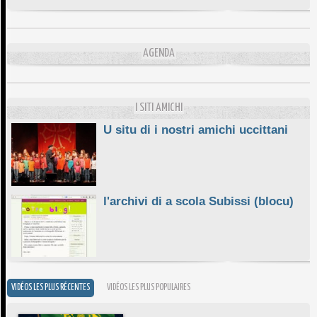
DA SCIMULÌ
10/06/2026
L'ESSENZIALE CHÌ GHJÈ
AGENDA
10/06/2026
E STELLE DI BASTIA
10/06/2026
I SITI AMICHI
U situ di i nostri amichi uccittani
l'archivi di a scola Subissi (blocu)
VIDÉOS LES PLUS RÉCENTES
VIDÉOS LES PLUS POPULAIRES