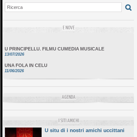
E NOVE
U PRINCIPELLU. FILMU CUMEDIA MUSICALE
13/07/2026
UNA FOLA IN CELU
11/06/2026
DA SCIMULÌ
10/06/2026
L'ESSENZIALE CHÌ GHJÈ
AGENDA
10/06/2026
E STELLE DI BASTIA
10/06/2026
I SITI AMICHI
U situ di i nostri amichi uccittani