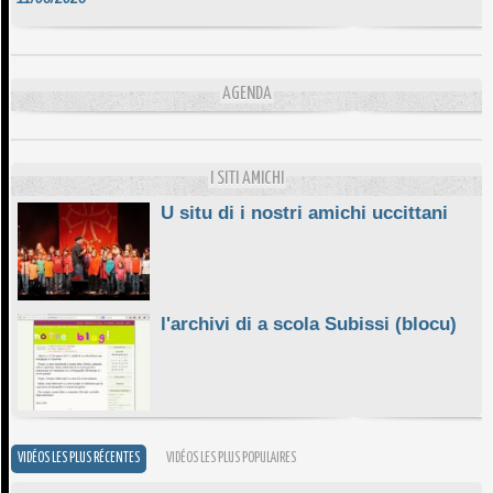
DA SCIMULÌ
10/06/2026
L'ESSENZIALE CHÌ GHJÈ
AGENDA
10/06/2026
E STELLE DI BASTIA
10/06/2026
I SITI AMICHI
U situ di i nostri amichi uccittani
l'archivi di a scola Subissi (blocu)
VIDÉOS LES PLUS RÉCENTES
VIDÉOS LES PLUS POPULAIRES