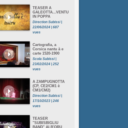
TEASER A
GALEOTTA...VENTU
IN POPPA
Direction Subissi |
22/06/2024 | 687
vues
Cartografia, a
Corsica nantu à e
carte 1520-1900
Scola Subissi |
23/02/2024 | 252
vues
A ZAMPUGNOTTA
(CP, CE2/CM1 è
CM1/CM2)
Direction Subissi |
17/10/2023 | 246
vues
TEASER
"SUBISBIGLIU
BAND" ALB'ORU