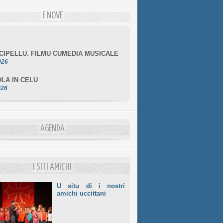
E NOVE
NCIPELLU. FILMU CUMEDIA MUSICALE
026
LA IN CELU
026
MULÌ
026
NZIALE CHÌ GHJÈ
AGENDA
026
LE DI BASTIA
026
I SITI AMICHI
U situ di i nostri
amichi uccittani