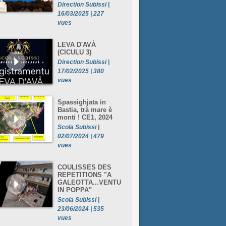
Direction Subissi |
16/03/2025 | 227
vues
LEVA D'AVÀ
(CICULU 3)
Direction Subissi |
17/02/2025 | 380
vues
Spassighjata in
Bastia, trà mare è
monti ! CE1, 2024
Scola Subissi |
02/07/2024 | 479
vues
COULISSES DES
REPETITIONS "A
GALEOTTA...VENTU
IN POPPA"
Scola Subissi |
23/06/2024 | 535
vues