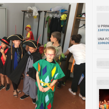
U PRI
13/07/2
UNA FO
11/06/2
DA SCI
10/06/2
L'ESSE
10/06/2
E STEL
10/06/2