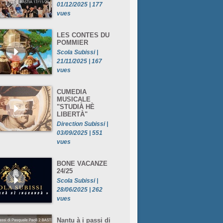
01/12/2025 | 177
vues
LES CONTES DU
POMMIER
Scola Subissi |
21/11/2025 | 167
vues
CUMEDIA
MUSICALE
"STUDIÀ HÈ
LIBERTÀ"
Direction Subissi |
03/09/2025 | 551
vues
BONE VACANZE
24/25
Scola Subissi |
28/06/2025 | 262
vues
Nantu à i passi di