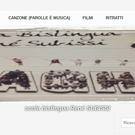
CANZONE (PAROLLE È MUSICA)
FILMI
RITRATTI
scola bislingua René SUBISSI