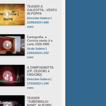
TEASER A
GALEOTTA...VENTU
IN POPPA
Direction Subissi |
22/06/2024 | 686
vues
Cartografia, a
Corsica nantu à e
carte 1520-1900
Scola Subissi |
23/02/2024 | 252
vues
A ZAMPUGNOTTA
(CP, CE2/CM1 è
CM1/CM2)
Direction Subissi |
17/10/2023 | 246
vues
TEASER
"SUBISBIGLIU
BAND" ALB'ORU