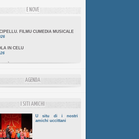
E NOVE
NCIPELLU. FILMU CUMEDIA MUSICALE
026
LA IN CELU
026
MULÌ
026
NZIALE CHÌ GHJÈ
026
AGENDA
LE DI BASTIA
026
I SITI AMICHI
U situ di i nostri
amichi uccittani