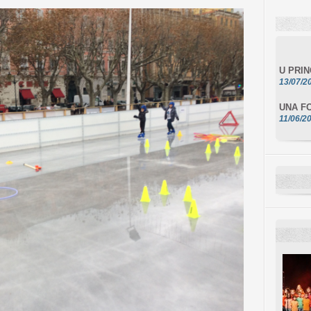
U PRI
13/07/2
UNA FO
11/06/2
DA SCI
10/06/2
L'ESSE
10/06/2
E STEL
10/06/2