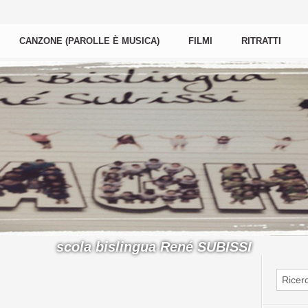
CANZONE (PAROLLE È MUSICA)
FILMI
RITRATTI
scola bislingua René SUBISSI