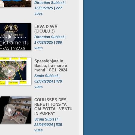
Direction Subissi |
16/03/2025 | 227
vues
LEVA D'AVÀ
(CICULU 3)
Direction Subissi |
17/02/2025 | 380
vues
Spassighjata in
Bastia, trà mare è
monti ! CE1, 2024
Scola Subissi |
02/07/2024 | 479
vues
COULISSES DES
REPETITIONS "A
GALEOTTA...VENTU
IN POPPA"
Scola Subissi |
23/06/2024 | 535
vues