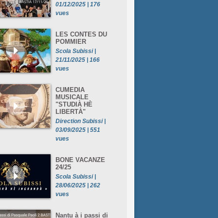
01/12/2025 | 176
vues
LES CONTES DU
POMMIER
Scola Subissi |
21/11/2025 | 166
vues
CUMEDIA
MUSICALE
"STUDIÀ HÈ
LIBERTÀ"
Direction Subissi |
03/09/2025 | 551
vues
BONE VACANZE
24/25
Scola Subissi |
28/06/2025 | 262
vues
Nantu à i passi di