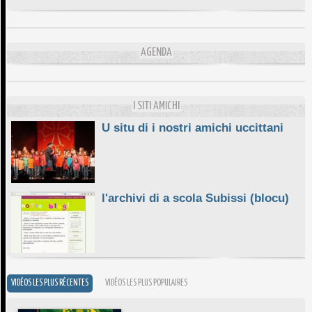
DA SCIMULÌ
10/06/2026
L'ESSENZIALE CHÌ GHJÈ
AGENDA
10/06/2026
E STELLE DI BASTIA
10/06/2026
I SITI AMICHI
U situ di i nostri amichi uccittani
l'archivi di a scola Subissi (blocu)
VIDÉOS LES PLUS RÉCENTES
VIDÉOS LES PLUS POPULAIRES