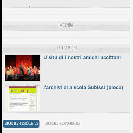
DA SCIMULÌ
10/06/2026
L'ESSENZIALE CHÌ GHJÈ
AGENDA
10/06/2026
E STELLE DI BASTIA
10/06/2026
I SITI AMICHI
U situ di i nostri amichi uccittani
l'archivi di a scola Subissi (blocu)
VIDÉOS LES PLUS RÉCENTES
VIDÉOS LES PLUS POPULAIRES