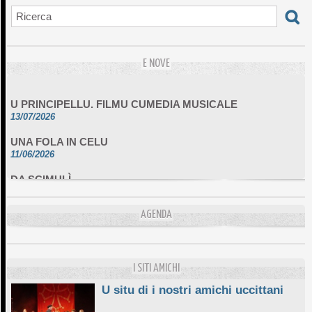
E NOVE
U PRINCIPELLU. FILMU CUMEDIA MUSICALE
13/07/2026
UNA FOLA IN CELU
11/06/2026
DA SCIMULÌ
10/06/2026
L'ESSENZIALE CHÌ GHJÈ
AGENDA
10/06/2026
E STELLE DI BASTIA
10/06/2026
I SITI AMICHI
U situ di i nostri amichi uccittani