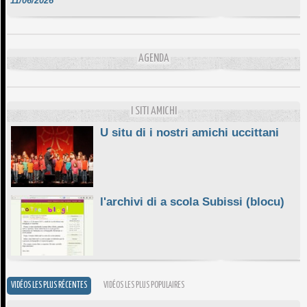
DA SCIMULÌ
10/06/2026
L'ESSENZIALE CHÌ GHJÈ
AGENDA
10/06/2026
E STELLE DI BASTIA
10/06/2026
I SITI AMICHI
U situ di i nostri amichi uccittani
l'archivi di a scola Subissi (blocu)
VIDÉOS LES PLUS RÉCENTES
VIDÉOS LES PLUS POPULAIRES