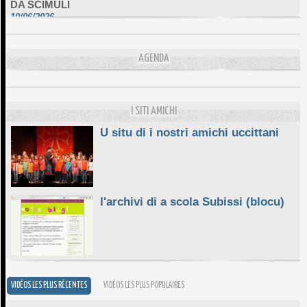
10/06/2026
L'ESSENZIALE CHÌ GHJÈ
10/06/2026
AGENDA
E STELLE DI BASTIA
10/06/2026
I SITI AMICHI
U situ di i nostri amichi uccittani
l'archivi di a scola Subissi (blocu)
VIDÉOS LES PLUS RÉCENTES
VIDÉOS LES PLUS POPULAIRES