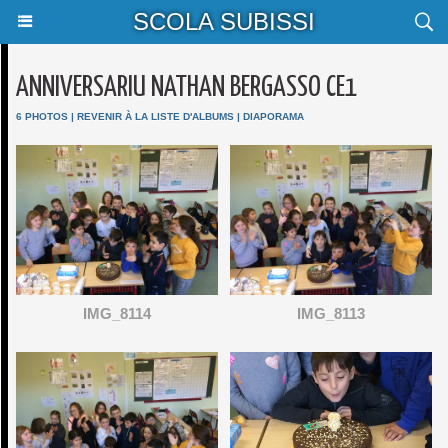
SCOLA SUBISSI
ANNIVERSARIU NATHAN BERGASSO CE1
6 PHOTOS
|
REVENIR À LA LISTE D'ALBUMS
|
DIAPORAMA
IMG_8114
IMG_8113