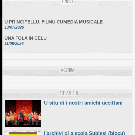
E NOVE
U PRINCIPELLU. FILMU CUMEDIA MUSICALE
13/07/2026
UNA FOLA IN CELU
11/06/2026
DA SCIMULÌ
10/06/2026
L'ESSENZIALE CHÌ GHJÈ
AGENDA
10/06/2026
E STELLE DI BASTIA
10/06/2026
I SITI AMICHI
U situ di i nostri amichi uccittani
l'archivi di a scola Subissi (blocu)