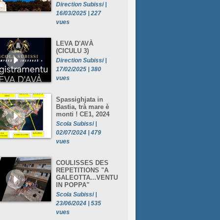
Direction Subissi |
16/03/2025 | 227
vues
LEVA D'AVÀ
(CICULU 3)
Direction Subissi |
17/02/2025 | 380
vues
Spassighjata in
Bastia, trà mare è
monti ! CE1, 2024
Scola Subissi |
02/07/2024 | 479
vues
COULISSES DES
REPETITIONS "A
GALEOTTA...VENTU
IN POPPA"
Scola Subissi |
23/06/2024 | 535
vues