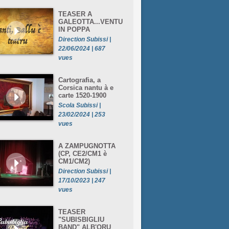
TEASER A
GALEOTTA...VENTU
IN POPPA
Direction Subissi |
22/06/2024 | 687
vues
Cartografia, a
Corsica nantu à e
carte 1520-1900
Scola Subissi |
23/02/2024 | 253
vues
A ZAMPUGNOTTA
(CP, CE2/CM1 è
CM1/CM2)
Direction Subissi |
17/10/2023 | 247
vues
TEASER
"SUBISBIGLIU
BAND" ALB'ORU