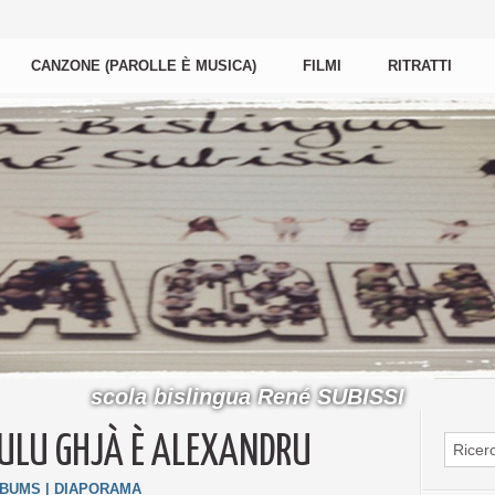
CANZONE (PAROLLE È MUSICA)
FILMI
RITRATTI
scola bislingua René SUBISSI
AULU GHJÀ È ALEXANDRU
LBUMS
|
DIAPORAMA