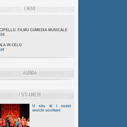
E NOVE
NCIPELLU. FILMU CUMEDIA MUSICALE
026
LA IN CELU
026
MULÌ
026
NZIALE CHÌ GHJÈ
AGENDA
026
LE DI BASTIA
026
I SITI AMICHI
U situ di i nostri
amichi uccittani