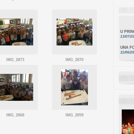
U PRI
13/07/2
UNA FO
11/06/2
DA SCI
IMG_2873
IMG_2870
10/06/2
L'ESSE
10/06/2
E STEL
10/06/2
IMG_2868
IMG_2859