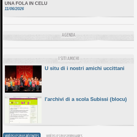
11/06/2026
DA SCIMULÌ
10/06/2026
L'ESSENZIALE CHÌ GHJÈ
AGENDA
10/06/2026
E STELLE DI BASTIA
10/06/2026
I SITI AMICHI
U situ di i nostri amichi uccittani
l'archivi di a scola Subissi (blocu)
VIDÉOS LES PLUS RÉCENTES
VIDÉOS LES PLUS POPULAIRES