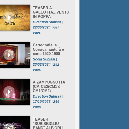
TEASER A
GALEOTTA...VENTU
IN POPPA
Direction Subissi |
22/06/2024 | 687
vues
Cartografia, a
Corsica nantu à e
carte 1520-1900
Scola Subissi |
23/02/2024 | 252
vues
A ZAMPUGNOTTA
(CP, CE2/CM1 è
CM1/CM2)
Direction Subissi |
17/10/2023 | 246
vues
TEASER
"SUBISBIGLIU
BAND" ALB'ORU