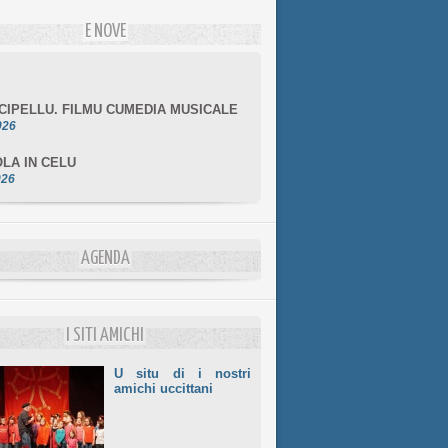
E NOVE
NCIPELLU. FILMU CUMEDIA MUSICALE
026
LA IN CELU
026
MULÌ
026
NZIALE CHÌ GHJÈ
AGENDA
026
LE DI BASTIA
026
I SITI AMICHI
U situ di i nostri
amichi uccittani