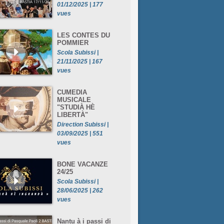
01/12/2025 | 177
vues
LES CONTES DU
POMMIER
Scola Subissi |
21/11/2025 | 167
vues
CUMEDIA
MUSICALE
"STUDIÀ HÈ
LIBERTÀ"
Direction Subissi |
03/09/2025 | 551
vues
BONE VACANZE
24/25
Scola Subissi |
28/06/2025 | 262
vues
Nantu à i passi di