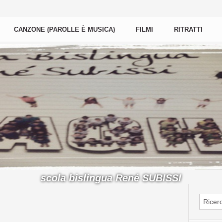
CANZONE (PAROLLE È MUSICA)
FILMI
RITRATTI
scola bislingua René SUBISSI