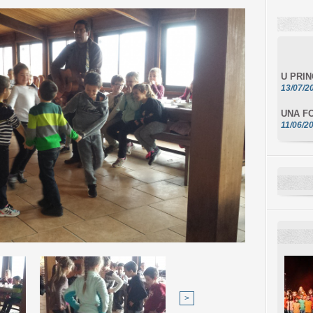
U PRI
13/07/2
UNA FO
11/06/2
DA SCI
10/06/2
L'ESSE
10/06/2
E STEL
10/06/2
>