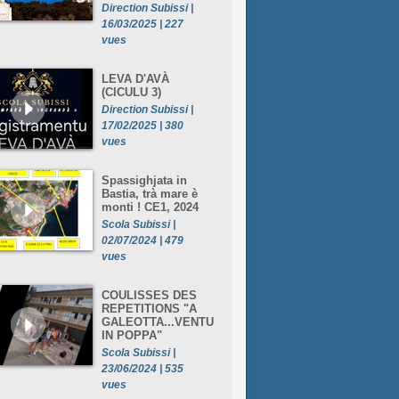
Direction Subissi |
16/03/2025 | 227
vues
LEVA D'AVÀ
(CICULU 3)
Direction Subissi |
17/02/2025 | 380
vues
Spassighjata in
Bastia, trà mare è
monti ! CE1, 2024
Scola Subissi |
02/07/2024 | 479
vues
COULISSES DES
REPETITIONS "A
GALEOTTA...VENTU
IN POPPA"
Scola Subissi |
23/06/2024 | 535
vues