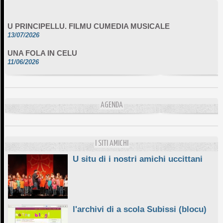
U PRINCIPELLU. FILMU CUMEDIA MUSICALE
13/07/2026
UNA FOLA IN CELU
11/06/2026
DA SCIMULÌ
10/06/2026
L'ESSENZIALE CHÌ GHJÈ
AGENDA
10/06/2026
E STELLE DI BASTIA
10/06/2026
I SITI AMICHI
U situ di i nostri amichi uccittani
l'archivi di a scola Subissi (blocu)