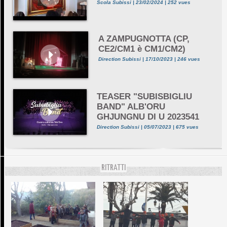
Scola Subissi | 23/02/2024 | 252 vues
A ZAMPUGNOTTA (CP,
CE2/CM1 è CM1/CM2)
Direction Subissi | 17/10/2023 | 246 vues
TEASER "SUBISBIGLIU
BAND" ALB'ORU
GHJUNGNU DI U 2023541
Direction Subissi | 05/07/2023 | 675 vues
RITRATTI