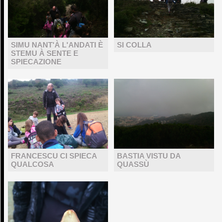
SIMU NANT'À L'ANDATI È
SI COLLA
STEMU À SENTE E
SPIECAZIONE
FRANCESCU CI SPIECA
BASTIA VISTU DA
QUALCOSA
QUASSÙ