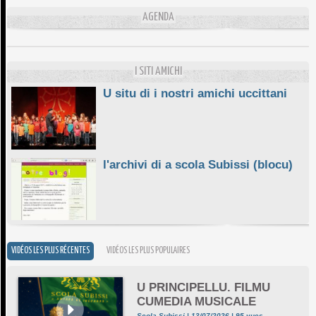
L'ESSENZIALE CHÌ GHJÈ
AGENDA
10/06/2026
E STELLE DI BASTIA
10/06/2026
I SITI AMICHI
U situ di i nostri amichi uccittani
l'archivi di a scola Subissi (blocu)
VIDÉOS LES PLUS RÉCENTES
VIDÉOS LES PLUS POPULAIRES
U PRINCIPELLU. FILMU
CUMEDIA MUSICALE
Scola Subissi | 13/07/2026 | 95 vues