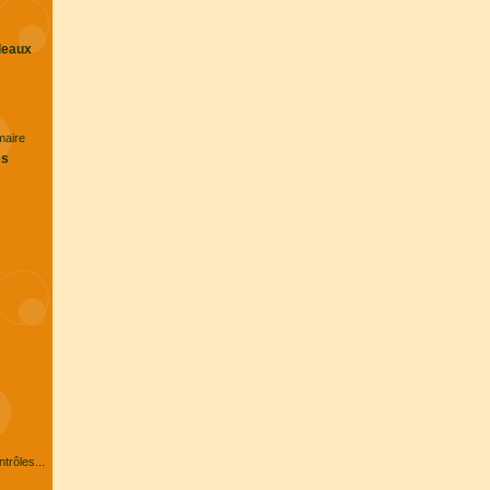
leaux
maire
es
rôles...