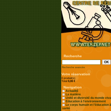
Recherche
Recherche avancée
Votre réservation
0 produit(s)
Total
0,00 €
Navigation
Actualité
La matière
Unité et diversité du monde viva
Education à l'environnement
Le corps humain et l'éducation à
santé