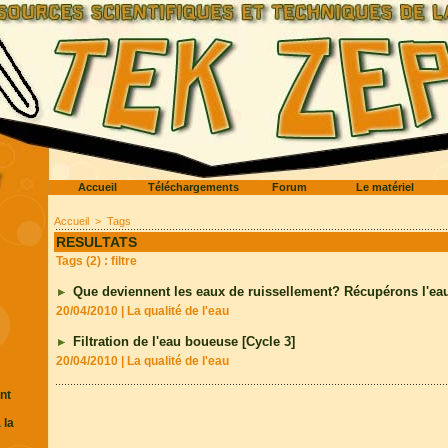
Accueil
Téléchargements
Forum
Le matériel
Accueil
>
Tags
RESULTATS
Tags (2) : filtre
Que deviennent les eaux de ruissellement? Récupérons l'eau 
20/04/2010
|
La qualité de l'eau
Filtration de l'eau boueuse [Cycle 3]
20/04/2010
|
La qualité de l'eau
nt
 la