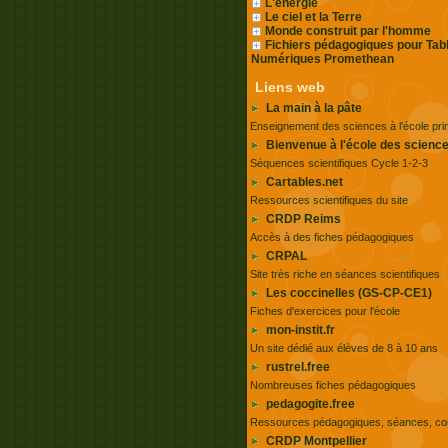
L'énergie
Le ciel et la Terre
Monde construit par l'homme
Fichiers pédagogiques pour Tab
Numériques Promethean
Liens web
La main à la pâte
Enseignement des sciences à l'école pri
Bienvenue à l'école des scienc
Séquences scientifiques Cycle 1-2-3
Cartables.net
Ressources scientifiques du site
CRDP Reims
Accès à des fiches pédagogiques
CRPAL
Site très riche en séances scientifiques
Les coccinelles (GS-CP-CE1)
Fiches d'exercices pour l'école
mon-instit.fr
Un site dédié aux élèves de 8 à 10 ans
rustrel.free
Nombreuses fiches pédagogiques
pedagogite.free
Ressources pédagogiques, séances, cont
CRDP Montpellier